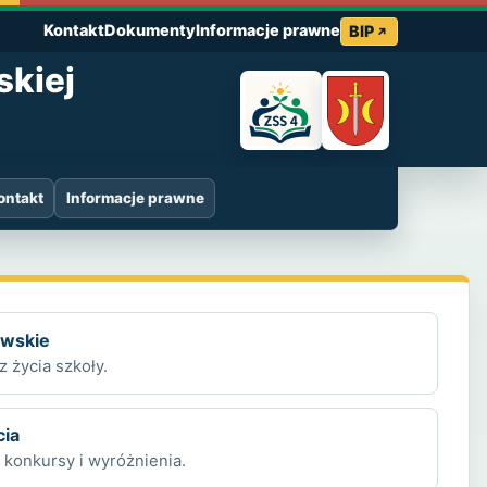
Kontakt
Dokumenty
Informacje prawne
BIP
skiej
ontakt
Informacje prawne
owskie
z życia szkoły.
cia
 konkursy i wyróżnienia.