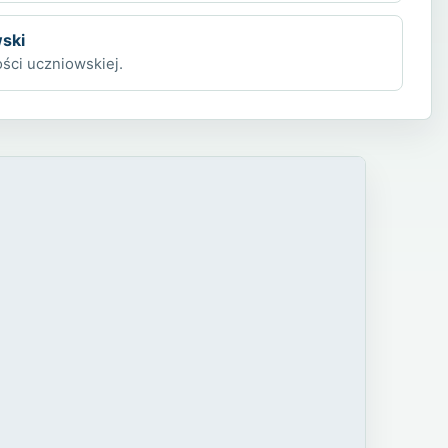
ski
ści uczniowskiej.