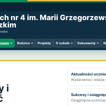
ch nr 4 im. Marii Grzegorzew
zkim
czniów
iowie
Rodzice
Projekty
O szkole
Dokumenty
K
Aktualności uczni
Wydarzenia i relacje 
 i
Sukcesy i osiągnię
ć
Osiągnięcia uczniów,